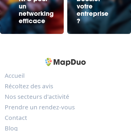
un
votre
networking
entreprise
efficace
?
Accueil
Récoltez des avis
Nos secteurs d'activité
Prendre un rendez-vous
Contact
Blog